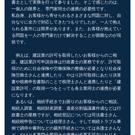
書士として実務を行って参りました。そこで感じたのは、
一個人の限界と、専門家同士の連携の必要性です。
私自身、お客様から寄せられるさまざまな問題に対し、自
分なりに全力で対応してきたつもりでしたが、一人で抱え
られる案件には限界があります。また、お客様が抱えてい
る問題を一人の専門家だけで解決することが困難なのが現
状です。
例えば、建設業の許可を取得したいお客様からのご相
談。建設業許可申請自体は行政書士の業務ですが、許可取
得のために社会保険や労働保険の整備が必要となり社会保
険労務士さんと連携したり、やはり許可取得にあたり決算
書や税務申告書類のことで税理士さんと連携したりと「建
設業許可」の取得一つをとっても各士業同士の連携が必要
になります。
あるいは、相続手続きでお困りのお客様からのご相談。
相続人調査、相続財産調査、遺産分割協議書作成などは行
政書士の業務ですが、相続登記については司法書士さん、
相続税申告については税理士さん、そして相続トラブル事
例で調停や審判などの裁判手続きについては弁護士さんな
ど、やはり各専門士業同士の連携が必要不可欠になりま