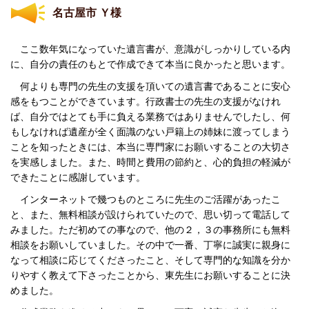
名古屋市 Ｙ様
ここ数年気になっていた遺言書が、意識がしっかりしている内
に、自分の責任のもとで作成できて本当に良かったと思います。
何よりも専門の先生の支援を頂いての遺言書であることに安心
感をもつことができています。行政書士の先生の支援がなけれ
ば、自分ではとても手に負える業務ではありませんでしたし、何
もしなければ遺産が全く面識のない戸籍上の姉妹に渡ってしまう
ことを知ったときには、本当に専門家にお願いすることの大切さ
を実感しました。
また、時間と費用の節約と、心的負担の軽減が
できたことに感謝しています。
インターネットで幾つものところに先生のご活躍があったこ
と、また、無料相談が設けられていたので、思い切って電話して
みました。ただ初めての事なので、他の２，３の事務所にも無料
相談をお願いしていました。
その中で一番、丁寧に誠実に親身に
なって相談に応じてくださったこと、そして専門的な知識を分か
りやすく教えて下さったことから、東先生にお願いすることに決
めました。