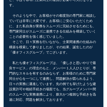
す。
そのような中で、お客様がその都度別の専門家に相談し
ていては非常に大変です。お客様にご安心いただくため
に、また私自身が業務をスムーズに完結させるためにも、
専門家同士がスムーズに連携できる仕組みを構築していく
ことの必要性を強く感じていました。
そこで、日々実務を行いながら、士業間連携の仕組みの
構築を模索して参りましたが、その結果、誕生したのが
「優オフィスグループ」でございます。
私たち優オフィスグループは、「優しさと思いやりで最
良サービス」の理念のもと、メンバー１人人ひとりが、専
門的なスキルを有するのみならず、お客様のために専門家
同士が心を一つにして連携し、問題解決が図られるよう、
日々の実務に邁進しています。先の例でも挙げたような建
設業許可や相続手続きの場面でも、当グループメンバー間
のスムーズな実務連携により、膨大かつ複雑な手続きを迅
速に対応、問題を解決しております。